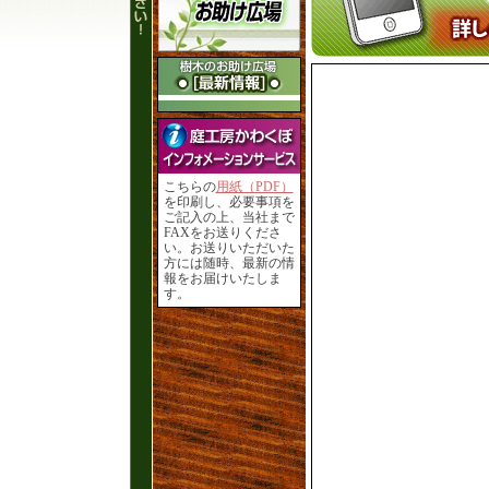
こちらの
用紙（PDF）
を印刷し、必要事項を
ご記入の上、当社まで
FAXをお送りくださ
い。お送りいただいた
方には随時、最新の情
報をお届けいたしま
す。