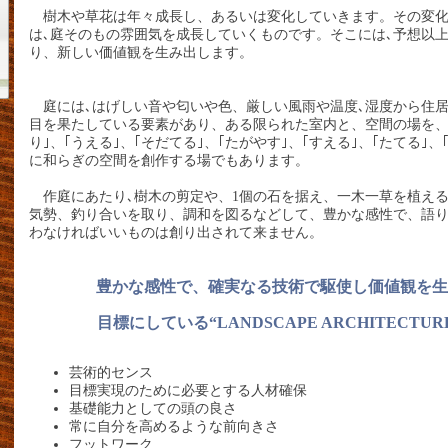
樹木や草花は年々成長し、あるいは変化していきます。その変化
は､庭そのもの雰囲気を成長していくものです。そこには､予想以
り、新しい価値観を生み出します。
庭には､はげしい音や匂いや色、厳しい風雨や温度､湿度から住
目を果たしている要素があり、ある限られた室内と、空間の場を、｢
り｣、｢うえる｣、｢そだてる｣、｢たがやす｣、｢すえる｣、｢たてる｣
に和らぎの空間を創作する場でもあります。
作庭にあたり､樹木の剪定や、1個の石を据え、一木一草を植え
気勢、釣り合いを取り、調和を図るなどして、豊かな感性で、語
わなければいいものは創り出されて来ません。
豊かな感性で、確実なる技術で駆使し価値観を生
目標にしている“LANDSCAPE ARCHITECTU
芸術的センス
目標実現のために必要とする人材確保
基礎能力としての頭の良さ
常に自分を高めるような前向きさ
フットワーク