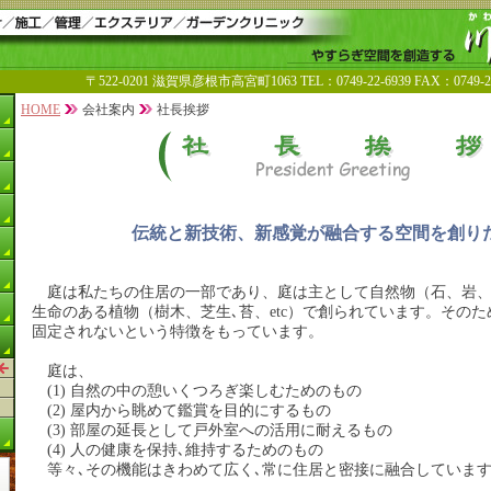
〒522-0201 滋賀県彦根市高宮町1063 TEL：0749-22-6939 FAX：0749-26-
HOME
会社案内
社長挨拶
伝統と新技術、新感覚が融合する空間を創り
庭は私たちの住居の一部であり、庭は主として自然物（石、岩、水
生命のある植物（樹木、芝生､苔、etc）で創られています。その
固定されないという特徴をもっています。
庭は、
(1) 自然の中の憩いくつろぎ楽しむためのもの
(2) 屋内から眺めて鑑賞を目的にするもの
(3) 部屋の延長として戸外室への活用に耐えるもの
(4) 人の健康を保持､維持するためのもの
等々､その機能はきわめて広く､常に住居と密接に融合していま