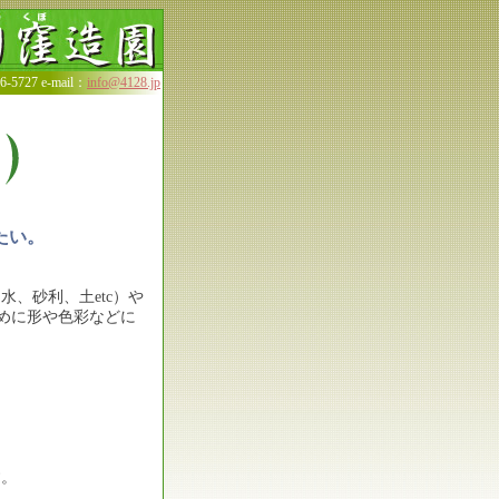
5727 e-mail：
info@4128.jp
たい。
、砂利、土etc）や
ために形や色彩などに
す。